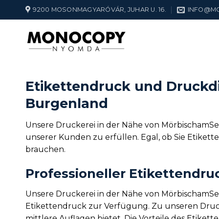
Zum
9200 MOSONMAGYARÓVÁR, JUHAR U. 16.
INFO@M
Inhalt
springen
Etikettendruck und Druckd
Burgenland
Unsere Druckerei in der Nähe von MörbischamSee,
unserer Kunden zu erfüllen. Egal, ob Sie Etiket
brauchen.
Professioneller Etikettendr
Unsere Druckerei in der Nähe von MörbischamSee
Etikettendruck zur Verfügung. Zu unseren Druck
mittlere Auflagen bietet. Die Vorteile des Etike