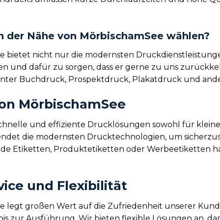
 in der Nähe von MörbischamSee wählen?
 bietet nicht nur die modernsten Druckdienstleistung
llen und dafür zu sorgen, dass er gerne zu uns zurückk
runter Buchdruck, Prospektdruck, Plakatdruck und and
 von MörbischamSee
schnelle und effiziente Drucklösungen sowohl für klein
det die modernsten Drucktechnologien, um sicherzustel
ende Etiketten, Produktetiketten oder Werbeetiketten ha
ce und Flexibilität
 legt großen Wert auf die Zufriedenheit unserer Kunde
is zur Ausführung. Wir bieten flexible Lösungen an, da