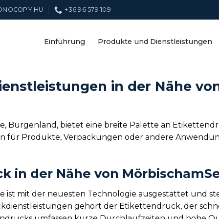
ONOCOPY.HU
+36 96 579 109
Einführung
Produkte und Dienstleistungen
ienstleistungen in der Nähe v
 Burgenland, bietet eine breite Palette an Etikettendr
ten für Produkte, Verpackungen oder andere Anwendungen
uck in der Nähe von MörbischamS
 ist mit der neuesten Technologie ausgestattet und st
dienstleistungen gehört der Etikettendruck, der schne
ttendrucks umfassen kurze Durchlaufzeiten und hohe Qua