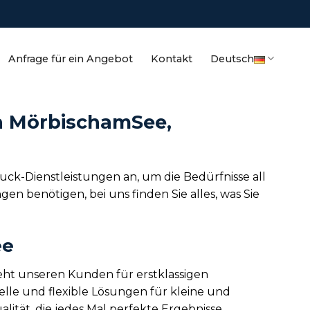
Anfrage für ein Angebot
Kontakt
Deutsch
on MörbischamSee,
uck-Dienstleistungen an, um die Bedürfnisse all
 benötigen, bei uns finden Sie alles, was Sie
ee
eht unseren Kunden für erstklassigen
lle und flexible Lösungen für kleine und
lität, die jedes Mal perfekte Ergebnisse