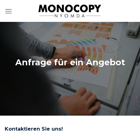
Zum
Inhalt
springen
Anfrage für ein Angebot
Kontaktieren Sie uns!