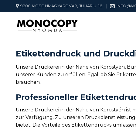
Zum
9200 MOSONMAGYARÓVÁR, JUHAR U. 16.
INFO@M
Inhalt
springen
Etikettendruck und Druckdi
Unsere Druckerei in der Nähe von Köröstyén, Burg
unserer Kunden zu erfüllen. Egal, ob Sie Etiket
brauchen.
Professioneller Etikettendru
Unsere Druckerei in der Nähe von Köröstyén ist 
zur Verfügung. Zu unseren Druckdienstleistungen
bietet. Die Vorteile des Etikettendrucks umfasse