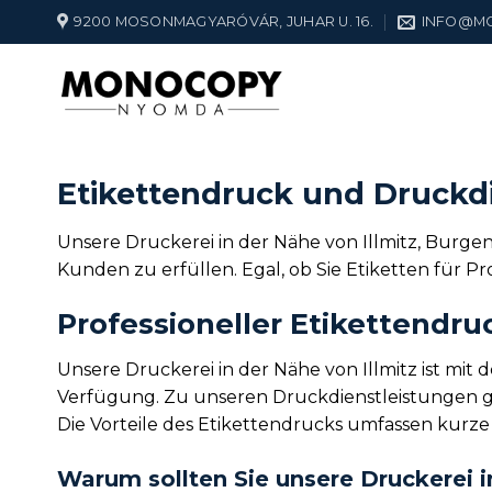
Zum
9200 MOSONMAGYARÓVÁR, JUHAR U. 16.
INFO@M
Inhalt
springen
Etikettendruck und Druckdi
Unsere Druckerei in der Nähe von Illmitz, Burgen
Kunden zu erfüllen. Egal, ob Sie Etiketten für 
Professioneller Etikettendruc
Unsere Druckerei in der Nähe von Illmitz ist mi
Verfügung. Zu unseren Druckdienstleistungen geh
Die Vorteile des Etikettendrucks umfassen kurze 
Warum sollten Sie unsere Druckerei i