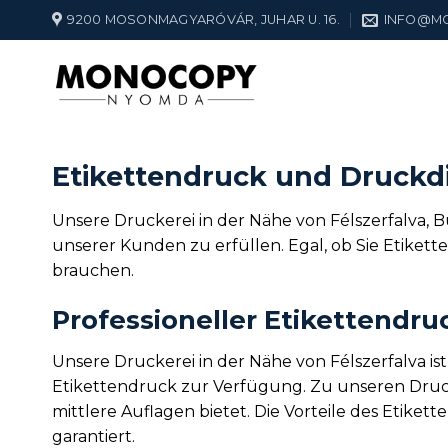
Zum
9200 MOSONMAGYARÓVÁR, JUHAR U. 16.
INFO@M
Inhalt
springen
Etikettendruck und Druckdi
Unsere Druckerei in der Nähe von Félszerfalva, B
unserer Kunden zu erfüllen. Egal, ob Sie Etiket
brauchen.
Professioneller Etikettendru
Unsere Druckerei in der Nähe von Félszerfalva i
Etikettendruck zur Verfügung. Zu unseren Druck
mittlere Auflagen bietet. Die Vorteile des Etike
garantiert.