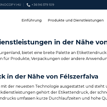
ONOCOPY.HU
+36 96 579 109
Einführung
Produkte und Dienstleistungen
enstleistungen in der Nähe von
urgenland, bietet eine breite Palette an Etikettendruck
ten für Produkte, Verpackungen oder andere Anwendungen
ck in der Nähe von Félszerfalva
st mit der neuesten Technologie ausgestattet und steht
dienstleistungen gehört der Etikettendruck, der schne
ttendrucks umfassen kurze Durchlaufzeiten und hohe Qua