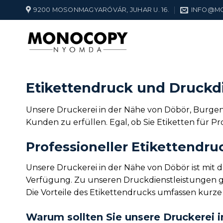
Zum
9200 MOSONMAGYARÓVÁR, JUHAR U. 16.
INFO@M
Inhalt
springen
Etikettendruck und Druckd
Unsere Druckerei in der Nähe von Döbör, Burgenla
Kunden zu erfüllen. Egal, ob Sie Etiketten für 
Professioneller Etikettendru
Unsere Druckerei in der Nähe von Döbör ist mit 
Verfügung. Zu unseren Druckdienstleistungen geh
Die Vorteile des Etikettendrucks umfassen kurze 
Warum sollten Sie unsere Druckerei 