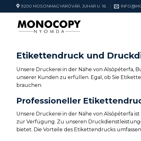
Zum
9200 MOSONMAGYARÓVÁR, JUHAR U. 16.
INFO@M
Inhalt
springen
Etikettendruck und Druckdi
Unsere Druckerei in der Nähe von Alsópéterfa, Bu
unserer Kunden zu erfüllen. Egal, ob Sie Etiket
brauchen.
Professioneller Etikettendru
Unsere Druckerei in der Nähe von Alsópéterfa is
zur Verfügung. Zu unseren Druckdienstleistungen
bietet. Die Vorteile des Etikettendrucks umfasse