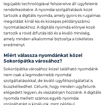
legújabb technológiával felszerelve áll ügyfeleink
rendelkezésére. A nyomdai szolgáltatások közé
tartozik a digitális nyomda, amely gyors és rugalmas
megoldást kínál kis és közepes példányszámú
nyomtatásokhoz. A digitális nyomda előnyei közé
tartozik a rövid átfutási idő és a kiváló minőség,
amely minden alkalommal biztosítja a tökéletes
eredményt.
Miért válassza nyomdánkat közel
Sokorópátka városához?
Sokorópátka városához közel található nyomdánk
nem csak a legmodernebb nyomdai
szolgáltatásokkal, de kiváló ügyfélszolgálattal is
büszkélkedhet. Célunk, hogy minden ügyfelünk
elégedett legyen, és visszatérjen hozzánk. A digitális
nyomda mellett számos egyéb nyomdai
szolgáltatást is kínálunk, mint például