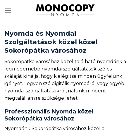
Skip
to
content
Nyomda és Nyomdai
Szolgáltatások közel közel
Sokorópátka városához
Sokorópátka városához közel található nyomdánk a
legmodernebb nyomdai szolgáltatások széles
skáláját kínálja, hogy kielégítse minden ügyfelünk
igényét. Legyen szó digitális nyomdáról vagy egyéb
nyomdai szolgáltatásokról, nálunk mindent
megtalál, amire szüksége lehet.
Professzionális Nyomda közel
Sokorópátka városához
Nyomdánk Sokorópátka városához közel a