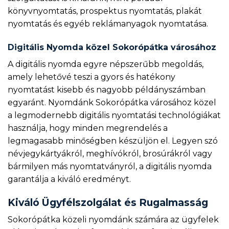
könyvnyomtatás, prospektus nyomtatás, plakát
nyomtatás és egyéb reklámanyagok nyomtatása.
Digitális Nyomda közel Sokorópátka városához
A digitális nyomda egyre népszerűbb megoldás,
amely lehetővé teszi a gyors és hatékony
nyomtatást kisebb és nagyobb példányszámban
egyaránt. Nyomdánk Sokorópátka városához közel
a legmodernebb digitális nyomtatási technológiákat
használja, hogy minden megrendelés a
legmagasabb minőségben készüljön el. Legyen szó
névjegykártyákról, meghívókról, brosúrákról vagy
bármilyen más nyomtatványról, a digitális nyomda
garantálja a kiváló eredményt.
Kiváló Ügyfélszolgálat és Rugalmasság
Sokorópátka közeli nyomdánk számára az ügyfelek