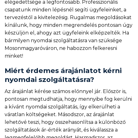
elégedettsége a legfontosabb. Professzionális
csapatunk minden lépésnél segíti ügyfeleinket, a
tervezéstől a kivitelezésig. Rugalmas megoldásokat
kínálunk, hogy minden megrendelés pontosan úgy
készüljön el, ahogy azt ügyfeleink elképzelték. Ha
bármilyen nyomdai szolgáltatásra van szüksége
Mosonmagyaróváron, ne habozzon felkeresni
minket!
Miért érdemes árajánlatot kérni
nyomdai szolgáltatásra?
Az árajánlat kérése számos előnnyel jár. Először is,
pontosan megtudhatja, hogy mennyibe fog kerülni
a kívánt nyomdai szolgáltatás, így elkerülheti a
váratlan költségeket. Másodszor, az árajánlat
lehetővé teszi, hogy összehasonlítsa a különböző
szolgáltatások ár-érték arányát, és kiválassza a
legmegfelelőbb megoldást. Harmadszor, az