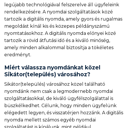
legújabb technológiával felszerelve áll ügyfeleink
rendelkezésére. A nyomdai szolgáltatások közé
tartozik a digitális nyomda, amely gyors és rugalmas
megoldást kínál kis és közepes példányszámú
nyomtatásokhoz. A digitális nyomda előnyei közé
tartozik a rövid átfutási idő és a kiváló minőség,
amely minden alkalommal biztosítja a tökéletes
eredményt.
Miért válassza nyomdánkat közel
Sikátor(település) városához?
Sikátor(település) városához közel található
nyomdánk nem csak a legmodernebb nyomdai
szolgáltatásokkal, de kiváló ügyfélszolgálattal is
büszkélkedhet. Célunk, hogy minden ügyfelünk
elégedett legyen, és visszatérjen hozzánk. A digitális
nyomda mellett számos egyéb nyomdai
szolgáltatást is kínálunk, mint például