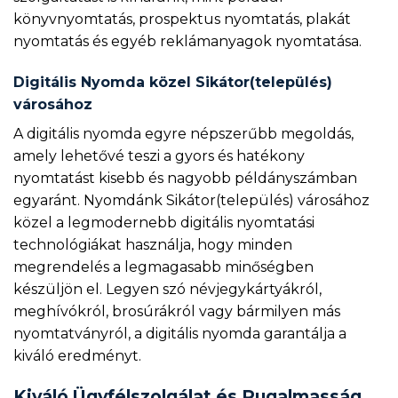
könyvnyomtatás, prospektus nyomtatás, plakát
nyomtatás és egyéb reklámanyagok nyomtatása.
Digitális Nyomda közel Sikátor(település)
városához
A digitális nyomda egyre népszerűbb megoldás,
amely lehetővé teszi a gyors és hatékony
nyomtatást kisebb és nagyobb példányszámban
egyaránt. Nyomdánk Sikátor(település) városához
közel a legmodernebb digitális nyomtatási
technológiákat használja, hogy minden
megrendelés a legmagasabb minőségben
készüljön el. Legyen szó névjegykártyákról,
meghívókról, brosúrákról vagy bármilyen más
nyomtatványról, a digitális nyomda garantálja a
kiváló eredményt.
Kiváló Ügyfélszolgálat és Rugalmasság