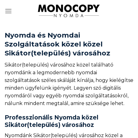
Skip
to
content
Nyomda és Nyomdai
Szolgáltatások közel közel
Sikátor(település) városához
Sikátor(település) városához közel található
nyomdánk a legmodernebb nyomdai
szolgáltatások széles skáláját kínálja, hogy kielégítse
minden ügyfelünk igényét. Legyen szó digitális
nyomdáról vagy egyéb nyomdai szolgáltatásokról,
nálunk mindent megtalál, amire szüksége lehet.
Professzionális Nyomda közel
Sikátor(település) városához
Nyomdánk Sikátor(település) városához közel a