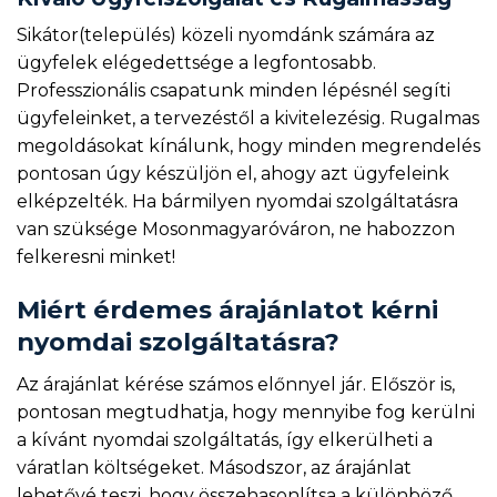
Sikátor(település) közeli nyomdánk számára az
ügyfelek elégedettsége a legfontosabb.
Professzionális csapatunk minden lépésnél segíti
ügyfeleinket, a tervezéstől a kivitelezésig. Rugalmas
megoldásokat kínálunk, hogy minden megrendelés
pontosan úgy készüljön el, ahogy azt ügyfeleink
elképzelték. Ha bármilyen nyomdai szolgáltatásra
van szüksége Mosonmagyaróváron, ne habozzon
felkeresni minket!
Miért érdemes árajánlatot kérni
nyomdai szolgáltatásra?
Az árajánlat kérése számos előnnyel jár. Először is,
pontosan megtudhatja, hogy mennyibe fog kerülni
a kívánt nyomdai szolgáltatás, így elkerülheti a
váratlan költségeket. Másodszor, az árajánlat
lehetővé teszi, hogy összehasonlítsa a különböző