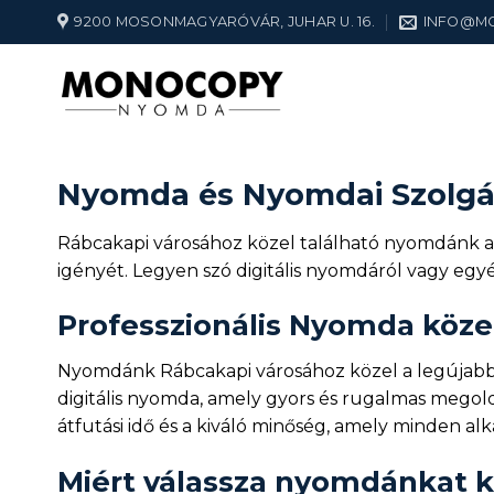
Skip
9200 MOSONMAGYARÓVÁR, JUHAR U. 16.
INFO@M
to
content
Nyomda és Nyomdai Szolgál
Rábcakapi városához közel található nyomdánk a 
igényét. Legyen szó digitális nyomdáról vagy egy
Professzionális Nyomda köze
Nyomdánk Rábcakapi városához közel a legújabb t
digitális nyomda, amely gyors és rugalmas megold
átfutási idő és a kiváló minőség, amely minden al
Miért válassza nyomdánkat k