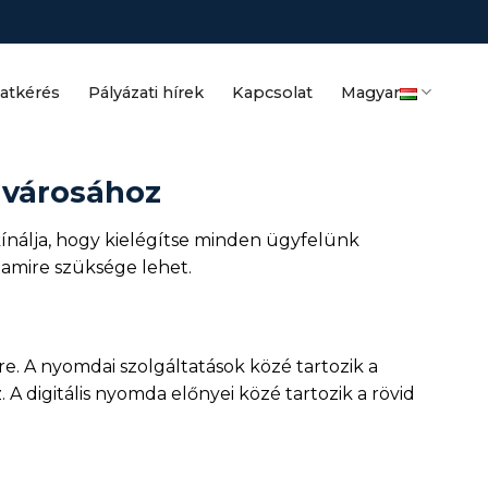
latkérés
Pályázati hírek
Kapcsolat
Magyar
 városához
ínálja, hogy kielégítse minden ügyfelünk
 amire szüksége lehet.
. A nyomdai szolgáltatások közé tartozik a
 digitális nyomda előnyei közé tartozik a rövid