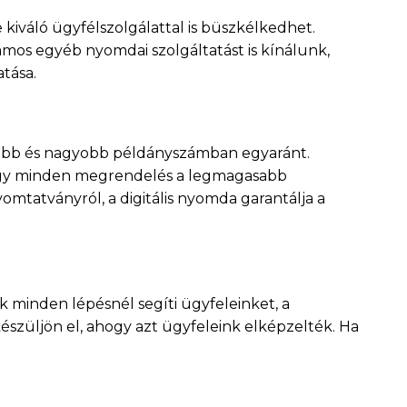
iváló ügyfélszolgálattal is büszkélkedhet.
ámos egyéb nyomdai szolgáltatást is kínálunk,
tása.
isebb és nagyobb példányszámban egyaránt.
hogy minden megrendelés a legmagasabb
mtatványról, a digitális nyomda garantálja a
 minden lépésnél segíti ügyfeleinket, a
szüljön el, ahogy azt ügyfeleink elképzelték. Ha