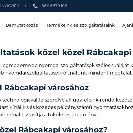
ONOCOPY.HU
+36 96 579 109
Bemutatkozás
Termékeink és szolgáltatásaink
Aján
tatások közel közel Rábcakapi
legmodernebb nyomdai szolgáltatások széles skáláját k
éb nyomdai szolgáltatásokról, nálunk mindent megtalál,
l Rábcakapi városához
echnológiával felszerelve áll ügyfeleink rendelkezésére
ást kínál kis és közepes példányszámú nyomtatásokhoz. A
kalommal biztosítja a tökéletes eredményt.
özel Rábcakapi városához?