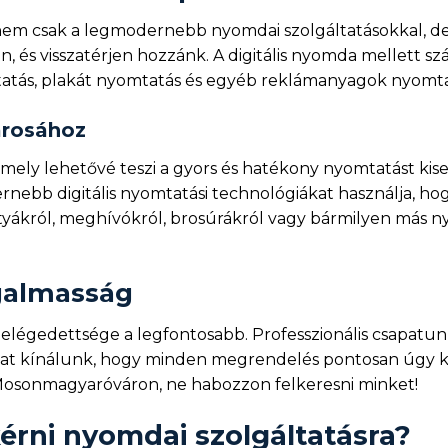
m csak a legmodernebb nyomdai szolgáltatásokkal, de k
és visszatérjen hozzánk. A digitális nyomda mellett sz
atás, plakát nyomtatás és egyéb reklámanyagok nyomta
árosához
amely lehetővé teszi a gyors és hatékony nyomtatást k
nebb digitális nyomtatási technológiákat használja, 
ákról, meghívókról, brosúrákról vagy bármilyen más nyo
ugalmasság
légedettsége a legfontosabb. Professzionális csapatunk
kat kínálunk, hogy minden megrendelés pontosan úgy ké
Mosonmagyaróváron, ne habozzon felkeresni minket!
kérni nyomdai szolgáltatásra?