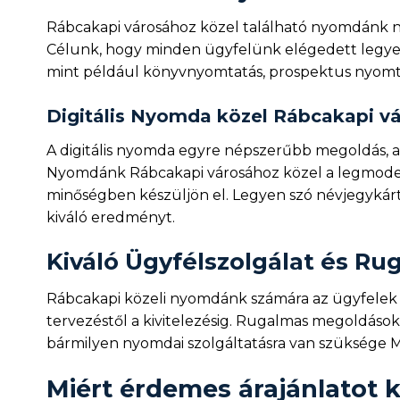
Rábcakapi városához közel található nyomdánk ne
Célunk, hogy minden ügyfelünk elégedett legyen, 
mint például könyvnyomtatás, prospektus nyomt
Digitális Nyomda közel Rábcakapi v
A digitális nyomda egyre népszerűbb megoldás, 
Nyomdánk Rábcakapi városához közel a legmoder
minőségben készüljön el. Legyen szó névjegykárty
kiváló eredményt.
Kiváló Ügyfélszolgálat és R
Rábcakapi közeli nyomdánk számára az ügyfelek e
tervezéstől a kivitelezésig. Rugalmas megoldáso
bármilyen nyomdai szolgáltatásra van szüksége 
Miért érdemes árajánlatot 