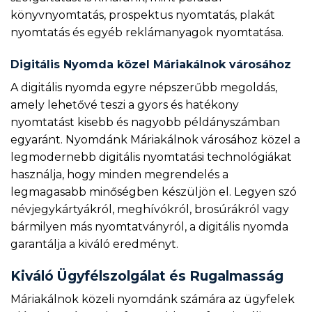
könyvnyomtatás, prospektus nyomtatás, plakát
nyomtatás és egyéb reklámanyagok nyomtatása.
Digitális Nyomda közel Máriakálnok városához
A digitális nyomda egyre népszerűbb megoldás,
amely lehetővé teszi a gyors és hatékony
nyomtatást kisebb és nagyobb példányszámban
egyaránt. Nyomdánk Máriakálnok városához közel a
legmodernebb digitális nyomtatási technológiákat
használja, hogy minden megrendelés a
legmagasabb minőségben készüljön el. Legyen szó
névjegykártyákról, meghívókról, brosúrákról vagy
bármilyen más nyomtatványról, a digitális nyomda
garantálja a kiváló eredményt.
Kiváló Ügyfélszolgálat és Rugalmasság
Máriakálnok közeli nyomdánk számára az ügyfelek