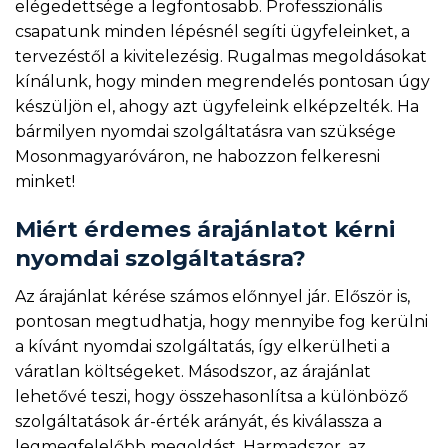
elégedettsége a legfontosabb. Professzionális
csapatunk minden lépésnél segíti ügyfeleinket, a
tervezéstől a kivitelezésig. Rugalmas megoldásokat
kínálunk, hogy minden megrendelés pontosan úgy
készüljön el, ahogy azt ügyfeleink elképzelték. Ha
bármilyen nyomdai szolgáltatásra van szüksége
Mosonmagyaróváron, ne habozzon felkeresni
minket!
Miért érdemes árajánlatot kérni
nyomdai szolgáltatásra?
Az árajánlat kérése számos előnnyel jár. Először is,
pontosan megtudhatja, hogy mennyibe fog kerülni
a kívánt nyomdai szolgáltatás, így elkerülheti a
váratlan költségeket. Másodszor, az árajánlat
lehetővé teszi, hogy összehasonlítsa a különböző
szolgáltatások ár-érték arányát, és kiválassza a
legmegfelelőbb megoldást. Harmadszor, az