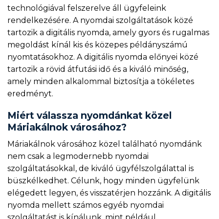
technológiával felszerelve áll ügyfeleink
rendelkezésére. A nyomdai szolgáltatások közé
tartozik a digitális nyomda, amely gyors és rugalmas
megoldást kínál kis és közepes példányszámú
nyomtatásokhoz. A digitális nyomda előnyei közé
tartozik a rövid átfutási idő és a kiváló minőség,
amely minden alkalommal biztosítja a tökéletes
eredményt.
Miért válassza nyomdánkat közel
Máriakálnok városához?
Máriakálnok városához közel található nyomdánk
nem csak a legmodernebb nyomdai
szolgáltatásokkal, de kiváló ügyfélszolgálattal is
büszkélkedhet. Célunk, hogy minden ügyfelünk
elégedett legyen, és visszatérjen hozzánk. A digitális
nyomda mellett számos egyéb nyomdai
szolgáltatást is kínálunk, mint például