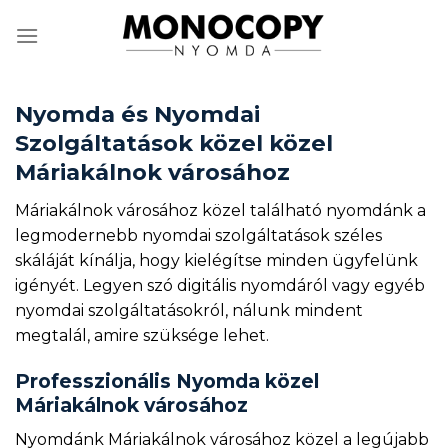
Skip
to
content
Nyomda és Nyomdai
Szolgáltatások közel közel
Máriakálnok városához
Máriakálnok városához közel található nyomdánk a
legmodernebb nyomdai szolgáltatások széles
skáláját kínálja, hogy kielégítse minden ügyfelünk
igényét. Legyen szó digitális nyomdáról vagy egyéb
nyomdai szolgáltatásokról, nálunk mindent
megtalál, amire szüksége lehet.
Professzionális Nyomda közel
Máriakálnok városához
Nyomdánk Máriakálnok városához közel a legújabb