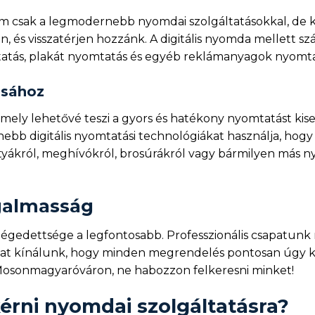
csak a legmodernebb nyomdai szolgáltatásokkal, de kiv
és visszatérjen hozzánk. A digitális nyomda mellett sz
atás, plakát nyomtatás és egyéb reklámanyagok nyomta
osához
amely lehetővé teszi a gyors és hatékony nyomtatást k
bb digitális nyomtatási technológiákat használja, ho
ákról, meghívókról, brosúrákról vagy bármilyen más nyo
ugalmasság
gedettsége a legfontosabb. Professzionális csapatunk m
kat kínálunk, hogy minden megrendelés pontosan úgy ké
Mosonmagyaróváron, ne habozzon felkeresni minket!
kérni nyomdai szolgáltatásra?