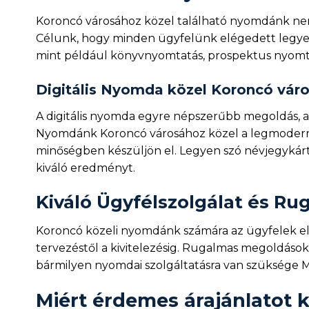
Koroncó városához közel található nyomdánk nem 
Célunk, hogy minden ügyfelünk elégedett legyen, 
mint például könyvnyomtatás, prospektus nyomt
Digitális Nyomda közel Koroncó vár
A digitális nyomda egyre népszerűbb megoldás, 
Nyomdánk Koroncó városához közel a legmoderne
minőségben készüljön el. Legyen szó névjegykárty
kiváló eredményt.
Kiváló Ügyfélszolgálat és R
Koroncó közeli nyomdánk számára az ügyfelek elé
tervezéstől a kivitelezésig. Rugalmas megoldáso
bármilyen nyomdai szolgáltatásra van szüksége 
Miért érdemes árajánlatot 