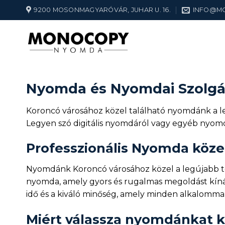
Skip
9200 MOSONMAGYARÓVÁR, JUHAR U. 16.
INFO@M
to
content
Nyomda és Nyomdai Szolgál
Koroncó városához közel található nyomdánk a le
Legyen szó digitális nyomdáról vagy egyéb nyomd
Professzionális Nyomda köze
Nyomdánk Koroncó városához közel a legújabb tech
nyomda, amely gyors és rugalmas megoldást kínál 
idő és a kiváló minőség, amely minden alkalommal
Miért válassza nyomdánkat k