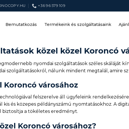
ONOCOPY.HU
+36 96 579 109
Bemutatkozás
Termékeink és szolgáltatásaink
Aján
tatások közel közel Koroncó v
gmodernebb nyomdai szolgáltatások széles skáláját kíná
ai szolgáltatásokról, nálunk mindent megtalál, amire s
l Koroncó városához
nológiával felszerelve áll ügyfeleink rendelkezésére. A
kis és közepes példányszámú nyomtatásokhoz. A digitáli
 biztosítja a tökéletes eredményt.
özel Koroncó városához?