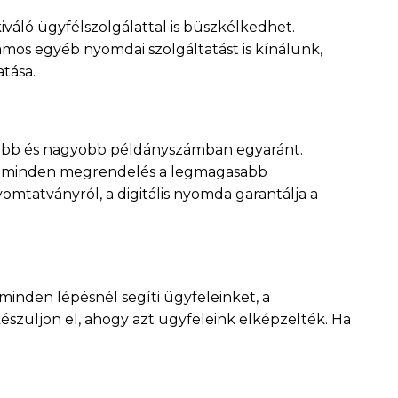
áló ügyfélszolgálattal is büszkélkedhet.
ámos egyéb nyomdai szolgáltatást is kínálunk,
tása.
isebb és nagyobb példányszámban egyaránt.
gy minden megrendelés a legmagasabb
mtatványról, a digitális nyomda garantálja a
inden lépésnél segíti ügyfeleinket, a
szüljön el, ahogy azt ügyfeleink elképzelték. Ha