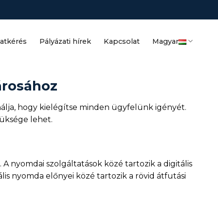
latkérés
Pályázati hírek
Kapcsolat
Magyar
árosához
lja, hogy kielégítse minden ügyfelünk igényét.
züksége lehet.
 nyomdai szolgáltatások közé tartozik a digitális
s nyomda előnyei közé tartozik a rövid átfutási