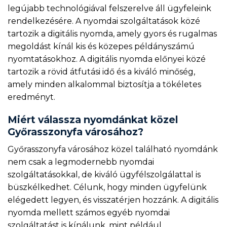
legújabb technológiával felszerelve áll ügyfeleink
rendelkezésére. A nyomdai szolgáltatások közé
tartozik a digitális nyomda, amely gyors és rugalmas
megoldást kínál kis és közepes példányszámú
nyomtatásokhoz. A digitális nyomda előnyei közé
tartozik a rövid átfutási idő és a kiváló minőség,
amely minden alkalommal biztosítja a tökéletes
eredményt.
Miért válassza nyomdánkat közel
Győrasszonyfa városához?
Győrasszonyfa városához közel található nyomdánk
nem csak a legmodernebb nyomdai
szolgáltatásokkal, de kiváló ügyfélszolgálattal is
büszkélkedhet. Célunk, hogy minden ügyfelünk
elégedett legyen, és visszatérjen hozzánk. A digitális
nyomda mellett számos egyéb nyomdai
szolgáltatást is kínálunk, mint például