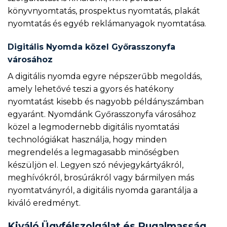
könyvnyomtatás, prospektus nyomtatás, plakát
nyomtatás és egyéb reklámanyagok nyomtatása.
Digitális Nyomda közel Győrasszonyfa
városához
A digitális nyomda egyre népszerűbb megoldás,
amely lehetővé teszi a gyors és hatékony
nyomtatást kisebb és nagyobb példányszámban
egyaránt. Nyomdánk Győrasszonyfa városához
közel a legmodernebb digitális nyomtatási
technológiákat használja, hogy minden
megrendelés a legmagasabb minőségben
készüljön el. Legyen szó névjegykártyákról,
meghívókról, brosúrákról vagy bármilyen más
nyomtatványról, a digitális nyomda garantálja a
kiváló eredményt.
Kiváló Ügyfélszolgálat és Rugalmasság