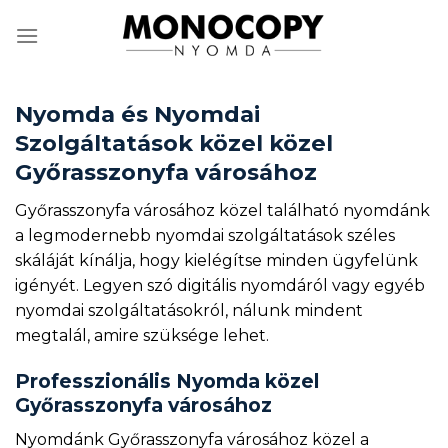
Skip
to
content
Nyomda és Nyomdai
Szolgáltatások közel közel
Győrasszonyfa városához
Győrasszonyfa városához közel található nyomdánk
a legmodernebb nyomdai szolgáltatások széles
skáláját kínálja, hogy kielégítse minden ügyfelünk
igényét. Legyen szó digitális nyomdáról vagy egyéb
nyomdai szolgáltatásokról, nálunk mindent
megtalál, amire szüksége lehet.
Professzionális Nyomda közel
Győrasszonyfa városához
Nyomdánk Győrasszonyfa városához közel a