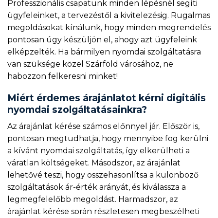
Professzionális csapatunk minden lépésnél segíti
ügyfeleinket, a tervezéstől a kivitelezésig. Rugalmas
megoldásokat kínálunk, hogy minden megrendelés
pontosan úgy készüljön el, ahogy azt ügyfeleink
elképzelték. Ha bármilyen nyomdai szolgáltatásra
van szüksége közel Szárföld városához, ne
habozzon felkeresni minket!
Miért érdemes árajánlatot kérni digitális
nyomdai szolgáltatásainkra?
Az árajánlat kérése számos előnnyel jár. Először is,
pontosan megtudhatja, hogy mennyibe fog kerülni
a kívánt nyomdai szolgáltatás, így elkerülheti a
váratlan költségeket. Másodszor, az árajánlat
lehetővé teszi, hogy összehasonlítsa a különböző
szolgáltatások ár-érték arányát, és kiválassza a
legmegfelelőbb megoldást. Harmadszor, az
árajánlat kérése során részletesen megbeszélheti