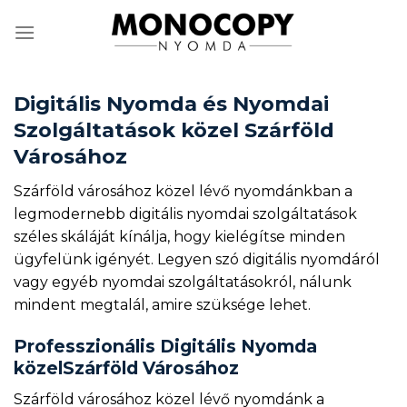
Skip
to
content
Digitális Nyomda és Nyomdai
Szolgáltatások közel Szárföld
Városához
Szárföld városához közel lévő nyomdánkban a
legmodernebb digitális nyomdai szolgáltatások
széles skáláját kínálja, hogy kielégítse minden
ügyfelünk igényét. Legyen szó digitális nyomdáról
vagy egyéb nyomdai szolgáltatásokról, nálunk
mindent megtalál, amire szüksége lehet.
Professzionális Digitális Nyomda
közelSzárföld Városához
Szárföld városához közel lévő nyomdánk a