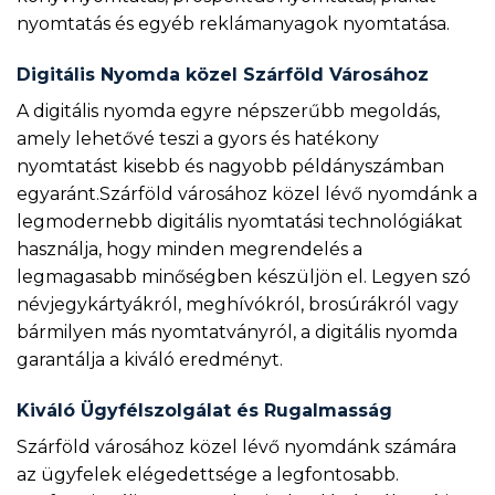
nyomtatás és egyéb reklámanyagok nyomtatása.
Digitális Nyomda közel Szárföld Városához
A digitális nyomda egyre népszerűbb megoldás,
amely lehetővé teszi a gyors és hatékony
nyomtatást kisebb és nagyobb példányszámban
egyaránt.Szárföld városához közel lévő nyomdánk a
legmodernebb digitális nyomtatási technológiákat
használja, hogy minden megrendelés a
legmagasabb minőségben készüljön el. Legyen szó
névjegykártyákról, meghívókról, brosúrákról vagy
bármilyen más nyomtatványról, a digitális nyomda
garantálja a kiváló eredményt.
Kiváló Ügyfélszolgálat és Rugalmasság
Szárföld városához közel lévő nyomdánk számára
az ügyfelek elégedettsége a legfontosabb.