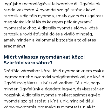
legújabb technológiával felszerelve áll ügyfeleink
rendelkezésére. A nyomdai szolgáltatások közé
tartozik a digitális nyomda, amely gyors és rugalmas
megoldást kínál kis és közepes példányszámú
nyomtatásokhoz. A digitális nyomda előnyei közé
tartozik a rövid átfutási idő és a kiváló minőség,
amely minden alkalommal biztosítja a tökéletes
eredményt.
Miért válassza nyomdánkat közel
Szárföld városához?
Szárföld városához közel lévő nyomdánknem csak a
legmodernebb nyomdai szolgáltatásokkal, de kiváló
ügyfélszolgálattal is büszkélkedhet. Célunk, hogy
minden ügyfelünk elégedett legyen, és visszatérjen
hozzánk. A digitális nyomda mellett számos egyéb
nyomdai szolgáltatást is kínálunk, mint például
könyvnyomtatás, prospektus nyomtatás, plakát