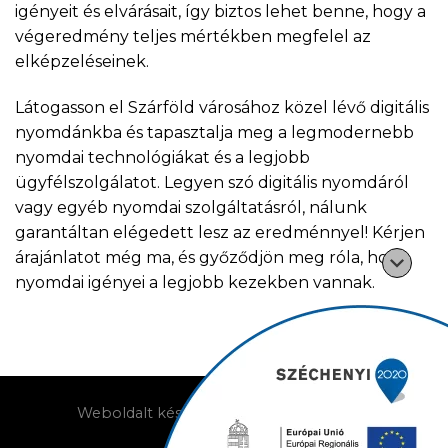
igényeit és elvárásait, így biztos lehet benne, hogy a
végeredmény teljes mértékben megfelel az
elképzeléseinek.
Látogasson el Szárföld városához közel lévő digitális
nyomdánkba és tapasztalja meg a legmodernebb
nyomdai technológiákat és a legjobb
ügyfélszolgálatot. Legyen szó digitális nyomdáról
vagy egyéb nyomdai szolgáltatásról, nálunk
garantáltan elégedett lesz az eredménnyel! Kérjen
árajánlatot még ma, és győződjön meg róla, hogy
nyomdai igényei a legjobb kezekben vannak.
Weboldalt készítette: