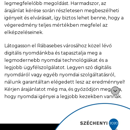
legmegfelelőbb megoldást. Harmadszor, az
árajánlat kérése során részletesen megbeszélheti
igényeit és elvárásait, így biztos lehet benne, hogy a
végeredmény teljes mértékben megfelel az
elképzeléseinek.
Látogasson el Rábasebes városához közel lévő
digitális nyomdánkba és tapasztalja meg a
legmodernebb nyomdai technológiákat és a
legjobb ügyfélszolgálatot. Legyen szó digitális
nyomdáról vagy egyéb nyomdai szolgáltatásról,
nálunk garantáltan elégedett lesz az eredménnyel!
Kérjen árajánlatot még ma, és győződjön meg róla,
hogy nyomdai igényei a legjobb kezekben vannak.