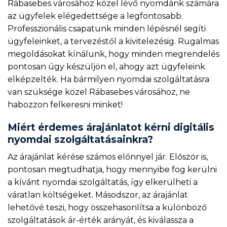
Rábasebes városához közel lévő nyomdánk számára
az ügyfelek elégedettsége a legfontosabb.
Professzionális csapatunk minden lépésnél segíti
ügyfeleinket, a tervezéstől a kivitelezésig. Rugalmas
megoldásokat kínálunk, hogy minden megrendelés
pontosan úgy készüljön el, ahogy azt ügyfeleink
elképzelték. Ha bármilyen nyomdai szolgáltatásra
van szüksége közel Rábasebes városához, ne
habozzon felkeresni minket!
Miért érdemes árajánlatot kérni digitális
nyomdai szolgáltatásainkra?
Az árajánlat kérése számos előnnyel jár. Először is,
pontosan megtudhatja, hogy mennyibe fog kerülni
a kívánt nyomdai szolgáltatás, így elkerülheti a
váratlan költségeket. Másodszor, az árajánlat
lehetővé teszi, hogy összehasonlítsa a különböző
szolgáltatások ár-érték arányát, és kiválassza a