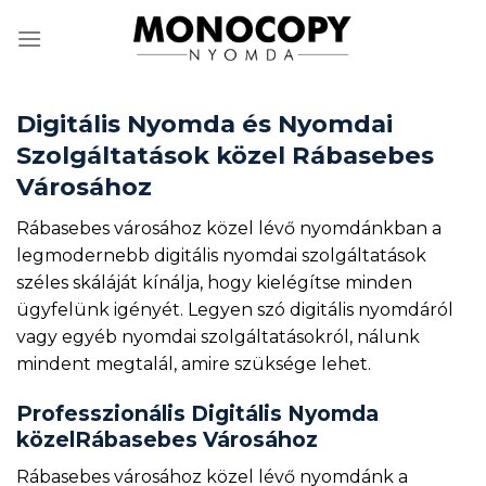
Skip
to
content
Digitális Nyomda és Nyomdai
Szolgáltatások közel Rábasebes
Városához
Rábasebes városához közel lévő nyomdánkban a
legmodernebb digitális nyomdai szolgáltatások
széles skáláját kínálja, hogy kielégítse minden
ügyfelünk igényét. Legyen szó digitális nyomdáról
vagy egyéb nyomdai szolgáltatásokról, nálunk
mindent megtalál, amire szüksége lehet.
Professzionális Digitális Nyomda
közelRábasebes Városához
Rábasebes városához közel lévő nyomdánk a