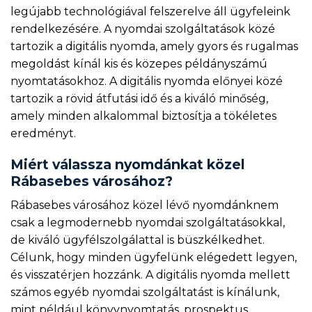
legújabb technológiával felszerelve áll ügyfeleink
rendelkezésére. A nyomdai szolgáltatások közé
tartozik a digitális nyomda, amely gyors és rugalmas
megoldást kínál kis és közepes példányszámú
nyomtatásokhoz. A digitális nyomda előnyei közé
tartozik a rövid átfutási idő és a kiváló minőség,
amely minden alkalommal biztosítja a tökéletes
eredményt.
Miért válassza nyomdánkat közel
Rábasebes városához?
Rábasebes városához közel lévő nyomdánknem
csak a legmodernebb nyomdai szolgáltatásokkal,
de kiváló ügyfélszolgálattal is büszkélkedhet.
Célunk, hogy minden ügyfelünk elégedett legyen,
és visszatérjen hozzánk. A digitális nyomda mellett
számos egyéb nyomdai szolgáltatást is kínálunk,
mint például könyvnyomtatás, prospektus