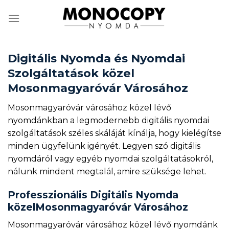
Skip
to
content
Digitális Nyomda és Nyomdai
Szolgáltatások közel
Mosonmagyaróvár Városához
Mosonmagyaróvár városához közel lévő
nyomdánkban a legmodernebb digitális nyomdai
szolgáltatások széles skáláját kínálja, hogy kielégítse
minden ügyfelünk igényét. Legyen szó digitális
nyomdáról vagy egyéb nyomdai szolgáltatásokról,
nálunk mindent megtalál, amire szüksége lehet.
Professzionális Digitális Nyomda
közelMosonmagyaróvár Városához
Mosonmagyaróvár városához közel lévő nyomdánk