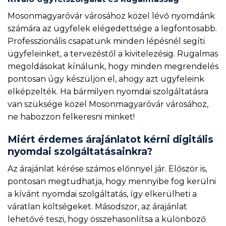
Mosonmagyaróvár városához közel lévő nyomdánk
számára az ügyfelek elégedettsége a legfontosabb.
Professzionális csapatunk minden lépésnél segíti
ügyfeleinket, a tervezéstől a kivitelezésig. Rugalmas
megoldásokat kínálunk, hogy minden megrendelés
pontosan úgy készüljön el, ahogy azt ügyfeleink
elképzelték. Ha bármilyen nyomdai szolgáltatásra
van szüksége közel Mosonmagyaróvár városához,
ne habozzon felkeresni minket!
Miért érdemes árajánlatot kérni digitális
nyomdai szolgáltatásainkra?
Az árajánlat kérése számos előnnyel jár. Először is,
pontosan megtudhatja, hogy mennyibe fog kerülni
a kívánt nyomdai szolgáltatás, így elkerülheti a
váratlan költségeket. Másodszor, az árajánlat
lehetővé teszi, hogy összehasonlítsa a különböző