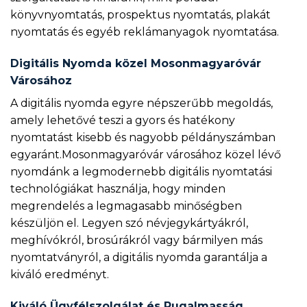
könyvnyomtatás, prospektus nyomtatás, plakát
nyomtatás és egyéb reklámanyagok nyomtatása.
Digitális Nyomda közel Mosonmagyaróvár
Városához
A digitális nyomda egyre népszerűbb megoldás,
amely lehetővé teszi a gyors és hatékony
nyomtatást kisebb és nagyobb példányszámban
egyaránt.Mosonmagyaróvár városához közel lévő
nyomdánk a legmodernebb digitális nyomtatási
technológiákat használja, hogy minden
megrendelés a legmagasabb minőségben
készüljön el. Legyen szó névjegykártyákról,
meghívókról, brosúrákról vagy bármilyen más
nyomtatványról, a digitális nyomda garantálja a
kiváló eredményt.
Kiváló Ügyfélszolgálat és Rugalmasság