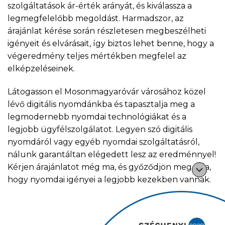
szolgáltatások ár-érték arányát, és kiválassza a
legmegfelelőbb megoldást. Harmadszor, az
árajánlat kérése során részletesen megbeszélheti
igényeit és elvárásait, így biztos lehet benne, hogy a
végeredmény teljes mértékben megfelel az
elképzeléseinek.
Látogasson el Mosonmagyaróvár városához közel
lévő digitális nyomdánkba és tapasztalja meg a
legmodernebb nyomdai technológiákat és a
legjobb ügyfélszolgálatot. Legyen szó digitális
nyomdáról vagy egyéb nyomdai szolgáltatásról,
nálunk garantáltan elégedett lesz az eredménnyel!
Kérjen árajánlatot még ma, és győződjön meg róla,
hogy nyomdai igényei a legjobb kezekben vannak.