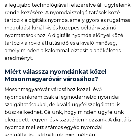
a legújabb technológiával felszerelve áll ügyfeleink
rendelkezésére. A nyomdai szolgáltatások közé
tartozik a digitális nyomda, amely gyors és rugalmas
megoldást kínál kis és közepes példányszámú
nyomtatásokhoz. A digitális nyomda előnyei közé
tartozik a rövid átfutási idő és a kiváló minőség,
amely minden alkalommal biztosítja a tökéletes
eredményt.
Miért válassza nyomdánkat közel
Mosonmagyaróvár városához?
Mosonmagyaróvár városához közel lévő
nyomdánknem csak a legmodernebb nyomdai
szolgáltatásokkal, de kiváló ügyfélszolgálattal is
büszkélkedhet. Célunk, hogy minden ügyfelünk
elégedett legyen, és visszatérjen hozzánk. A digitális
nyomda mellett számos egyéb nyomdai
szolgáltatást is kínálunk, mint például