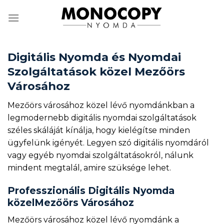
Skip
to
content
Digitális Nyomda és Nyomdai
Szolgáltatások közel Mezőörs
Városához
Mezőörs városához közel lévő nyomdánkban a
legmodernebb digitális nyomdai szolgáltatások
széles skáláját kínálja, hogy kielégítse minden
ügyfelünk igényét. Legyen szó digitális nyomdáról
vagy egyéb nyomdai szolgáltatásokról, nálunk
mindent megtalál, amire szüksége lehet.
Professzionális Digitális Nyomda
közelMezőörs Városához
Mezőörs városához közel lévő nyomdánk a