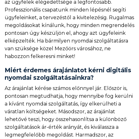
az ügyfelek elégedettsége a legfontosabb.
Professzionális csapatunk minden lépésnél segíti
ügyfeleinket, a tervezéstől a kivitelezésig. Rugalmas
megoldásokat kínálunk, hogy minden megrendelés
pontosan úgy készüljön el, ahogy azt ügyfeleink
elképzelték. Ha bármilyen nyomdai szolgáltatásra
van szüksége közel Mezőörs városához, ne
habozzon felkeresni minket!
Miért érdemes árajánlatot kérni digitális
nyomdai szolgáltatásainkra?
Az árajánlat kérése számos előnnyel jár. Először is,
pontosan megtudhatja, hogy mennyibe fog kerülni
a kívánt nyomdai szolgáltatás, így elkerülheti a
váratlan költségeket. Másodszor, az árajánlat
lehetővé teszi, hogy összehasonlítsa a különböző
szolgáltatások ár-érték arányát, és kiválassza a
legmegfelelőbb megoldást. Harmadszor, az