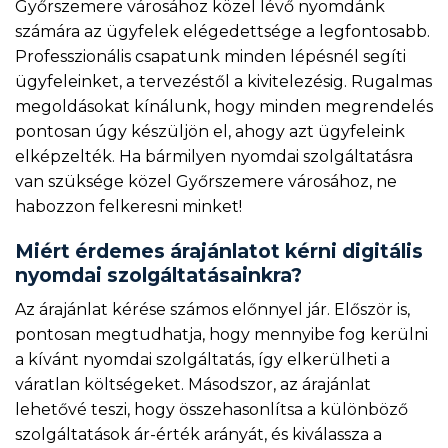
Győrszemere városához közel lévő nyomdánk
számára az ügyfelek elégedettsége a legfontosabb.
Professzionális csapatunk minden lépésnél segíti
ügyfeleinket, a tervezéstől a kivitelezésig. Rugalmas
megoldásokat kínálunk, hogy minden megrendelés
pontosan úgy készüljön el, ahogy azt ügyfeleink
elképzelték. Ha bármilyen nyomdai szolgáltatásra
van szüksége közel Győrszemere városához, ne
habozzon felkeresni minket!
Miért érdemes árajánlatot kérni digitális
nyomdai szolgáltatásainkra?
Az árajánlat kérése számos előnnyel jár. Először is,
pontosan megtudhatja, hogy mennyibe fog kerülni
a kívánt nyomdai szolgáltatás, így elkerülheti a
váratlan költségeket. Másodszor, az árajánlat
lehetővé teszi, hogy összehasonlítsa a különböző
szolgáltatások ár-érték arányát, és kiválassza a