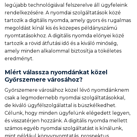
legújabb technológiával felszerelve áll ügyfeleink
rendelkezésére. A nyomdai szolgáltatások közé
tartozik a digitális nyomda, amely gyors és rugalmas
megoldást kínál kis és közepes példányszámú
nyomtatásokhoz. A digitális nyomda előnyei közé
tartozik a rövid átfutási idő és a kiváló minőség,
amely minden alkalommal biztosítja a tökéletes
eredményt.
Miért válassza nyomdánkat közel
Győrszemere városához?
Győrszemere városához közel lévő nyomdánknem
csak a legmodernebb nyomdai szolgáltatásokkal,
de kiváló ügyfélszolgálattal is büszkélkedhet.
Célunk, hogy minden ügyfelünk elégedett legyen,
és visszatérjen hozzánk. A digitális nyomda mellett
számos egyéb nyomdai szolgáltatást is kínálunk,
mint például könyvnyomtatás, prospektus