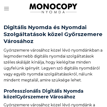
Skip
to
content
Digitális Nyomda és Nyomdai
Szolgáltatások közel Győrszemere
Városához
Győrszemere városához közel lévő nyomdánkban a
legmodernebb digitális nyomdai szolgáltatások
széles skáláját kínálja, hogy kielégítse minden
ügyfelünk igényét. Legyen szó digitális nyomdáról
vagy egyéb nyomdai szolgáltatásokról, nálunk
mindent megtalál, amire szüksége lehet.
Professzionális Digitális Nyomda
közelGyőrszemere Városához
Győrszemere városához közel lévő nyomdánk a