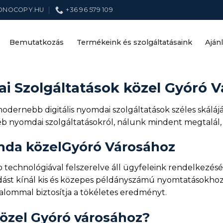
ONOCOPY.HU
+36 96 579 109
Bemutatkozás
Termékeink és szolgáltatásaink
Aján
i Szolgáltatások közel Gyóró 
ernebb digitális nyomdai szolgáltatások széles skálájá
éb nyomdai szolgáltatásokról, nálunk mindent megtalál,
omda közelGyóró Városához
echnológiával felszerelve áll ügyfeleink rendelkezésér
ást kínál kis és közepes példányszámú nyomtatásokhoz. A
kalommal biztosítja a tökéletes eredményt.
özel Gyóró városához?