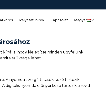
latkérés
Pályázati hírek
Kapcsolat
Magyar
Városához
t kínálja, hogy kielégítse minden ügyfelünk
 amire szüksége lehet.
e. A nyomdai szolgáltatások közé tartozik a
 digitális nyomda előnyei közé tartozik a rövid