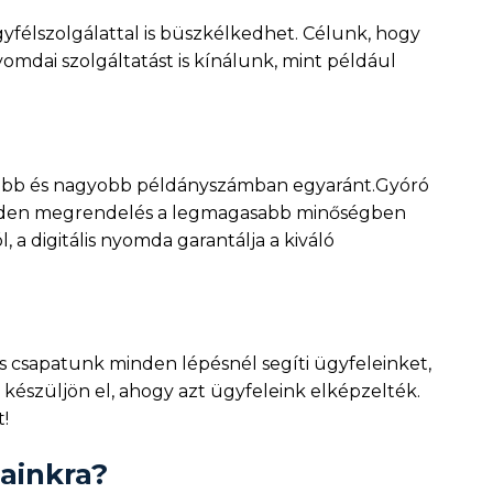
félszolgálattal is büszkélkedhet. Célunk, hogy
mdai szolgáltatást is kínálunk, mint például
isebb és nagyobb példányszámban egyaránt.Gyóró
minden megrendelés a legmagasabb minőségben
a digitális nyomda garantálja a kiváló
 csapatunk minden lépésnél segíti ügyfeleinket,
észüljön el, ahogy azt ügyfeleink elképzelték.
!
sainkra?