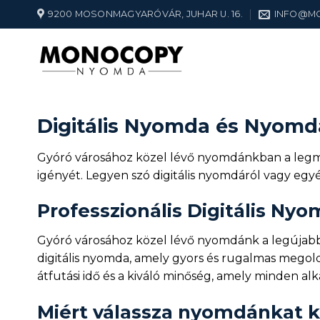
Skip
9200 MOSONMAGYARÓVÁR, JUHAR U. 16.
INFO@M
to
content
Digitális Nyomda és Nyomda
Gyóró városához közel lévő nyomdánkban a legmod
igényét. Legyen szó digitális nyomdáról vagy egy
Professzionális Digitális Ny
Gyóró városához közel lévő nyomdánk a legújabb t
digitális nyomda, amely gyors és rugalmas megold
átfutási idő és a kiváló minőség, amely minden al
Miért válassza nyomdánkat k