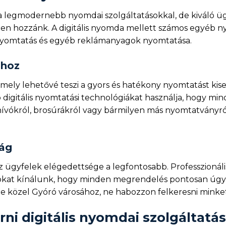
legmodernebb nyomdai szolgáltatásokkal, de kiváló ügy
en hozzánk. A digitális nyomda mellett számos egyéb nyo
nyomtatás és egyéb reklámanyagok nyomtatása.
ához
amely lehetővé teszi a gyors és hatékony nyomtatást k
digitális nyomtatási technológiákat használja, hogy 
ívókról, brosúrákról vagy bármilyen más nyomtatványról, 
ság
ügyfelek elégedettsége a legfontosabb. Professzionális
sokat kínálunk, hogy minden megrendelés pontosan úgy k
e közel Gyóró városához, ne habozzon felkeresni minket
ni digitális nyomdai szolgáltatá