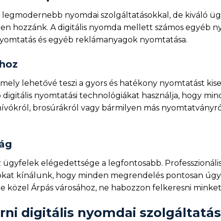
legmodernebb nyomdai szolgáltatásokkal, de kiváló ügyf
en hozzánk. A digitális nyomda mellett számos egyéb nyo
nyomtatás és egyéb reklámanyagok nyomtatása.
ához
amely lehetővé teszi a gyors és hatékony nyomtatást k
digitális nyomtatási technológiákat használja, hogy 
ívókról, brosúrákról vagy bármilyen más nyomtatványról, 
ság
ügyfelek elégedettsége a legfontosabb. Professzionális
sokat kínálunk, hogy minden megrendelés pontosan úgy k
e közel Árpás városához, ne habozzon felkeresni minket
ni digitális nyomdai szolgáltatá