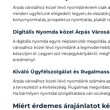
Árpás városához közel lévő nyomdánknem csak a 
minden ügyfelünk elégedett legyen, és visszatérj
könyvnyomtatás, prospektus nyomtatás, plakát 
Digitális Nyomda közel Árpás Város
A digitális nyomda egyre népszerűbb megoldás, 
városához közel lévő nyomdánk a legmodernebb 
készüljön el. Legyen szó névjegykártyákról, megh
eredményt.
Kiváló Ügyfélszolgálat és Rugalmas
Árpás városához közel lévő nyomdánk számára az 
a tervezéstől a kivitelezésig. Rugalmas megoldá
Ha bármilyen nyomdai szolgáltatásra van szükség
Miért érdemes árajánlatot kér