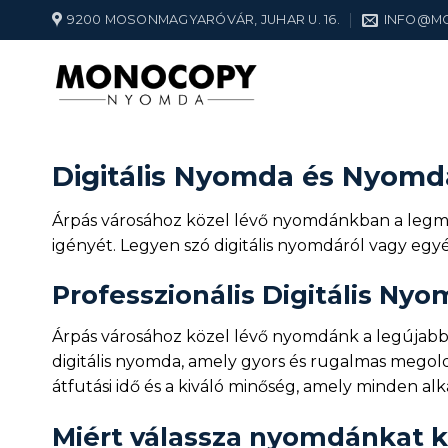
Skip
9200 MOSONMAGYARÓVÁR, JUHAR U. 16.
INFO@M
to
content
Digitális Nyomda és Nyomda
Árpás városához közel lévő nyomdánkban a legmod
igényét. Legyen szó digitális nyomdáról vagy egy
Professzionális Digitális Ny
Árpás városához közel lévő nyomdánk a legújabb t
digitális nyomda, amely gyors és rugalmas megold
átfutási idő és a kiváló minőség, amely minden al
Miért válassza nyomdánkat k