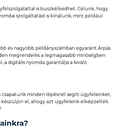
élszolgálattal is büszkélkedhet. Célunk, hogy
mdai szolgáltatást is kínálunk, mint például
isebb és nagyobb példányszámban egyaránt.Árpás
minden megrendelés a legmagasabb minőségben
a digitális nyomda garantálja a kiváló
 csapatunk minden lépésnél segíti ügyfeleinket,
észüljön el, ahogy azt ügyfeleink elképzelték.
!
sainkra?