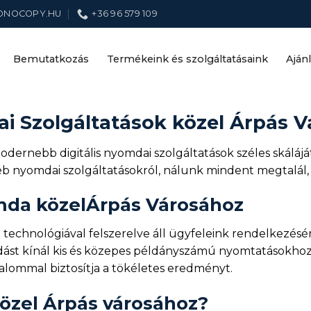
ONOCOPY.HU
+36 96 579 109
Bemutatkozás
Termékeink és szolgáltatásaink
Aján
i Szolgáltatások közel Árpás 
ernebb digitális nyomdai szolgáltatások széles skálájá
éb nyomdai szolgáltatásokról, nálunk mindent megtalál,
omda közelÁrpás Városához
echnológiával felszerelve áll ügyfeleink rendelkezésér
ást kínál kis és közepes példányszámú nyomtatásokhoz. A
kalommal biztosítja a tökéletes eredményt.
özel Árpás városához?