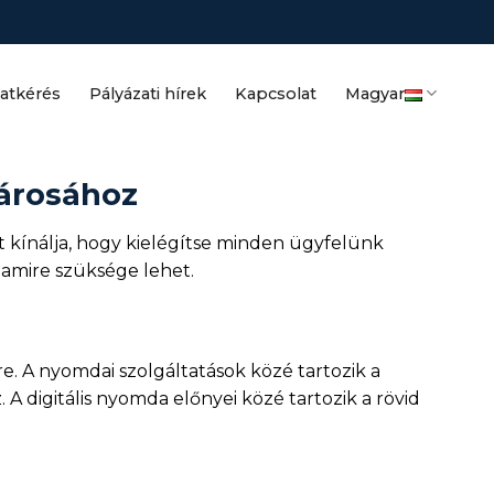
latkérés
Pályázati hírek
Kapcsolat
Magyar
Városához
t kínálja, hogy kielégítse minden ügyfelünk
 amire szüksége lehet.
e. A nyomdai szolgáltatások közé tartozik a
 digitális nyomda előnyei közé tartozik a rövid